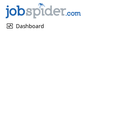
monitor_heart
Dashboard