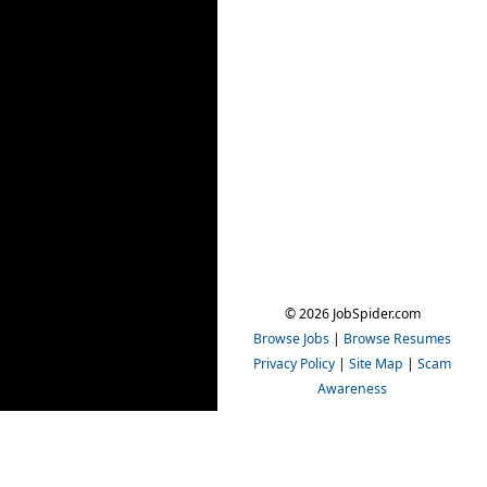
© 2026 JobSpider.com
Browse Jobs
|
Browse Resumes
Privacy Policy
|
Site Map
|
Scam
Awareness