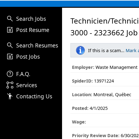
search
Search Jobs
Technicien/Technic
post_add
Post Resume
3000 - 2323662 Job
search
Search Resumes
If this is a scam...
Mark 
post_add
Post Jobs
Employer:
Waste Management
help
F.A.Q.
SpiderID:
13971224
linked_services
Services
Location:
Montreal, Québec
emoji_people
Contacting Us
Posted:
4/1/2025
Wage:
Priority Review Date:
6/30/202