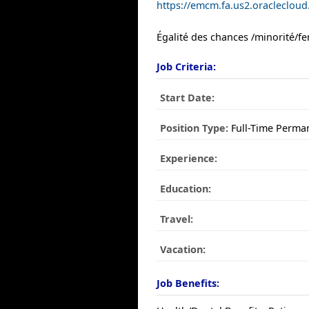
https://emcm.fa.us2.oracleclo
Égalité des chances /minorité/
Job Criteria:
Start Date:
Position Type:
Full-Time Perma
Experience:
Education:
Travel:
Vacation:
Job Benefits: